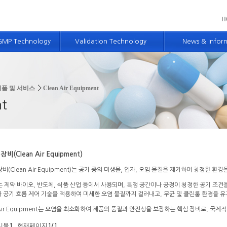
GMP Technology
Validation Technology
News & Infor
술소개
밸리데이션 기술 소개
GMP 뉴스 및 정
시스템 컨설팅
개념설계 기술
BS 뉴스 및 소식
제품 및 서비스
Clean Air Equipment
경영 컨설팅
적격성평가 및 밸리데이션 기술
Advanced GMP
nt
단
컴퓨터시스템 밸리데이션 기술
 밸리데이션 교육
제약엔지니어링 서비스
측정장비 보유현황
비(Clean Air Equipment)
비(Clean Air Equipment)는 공기 중의 미생물, 입자, 오염 물질을 제거하여 청정한 환
는 제약·바이오, 반도체, 식품 산업 등에서 사용되며, 특정 공간이나 공정이 청정한 공기 조건을
)와 공기 흐름 제어 기술을 적용하여 미세한 오염 물질까지 걸러내고, 무균 및 클린룸 환경을 
 Air Equipment는 오염을 최소화하여 제품의 품질과 안전성을 보장하는 핵심 장비로, 국제적
시물
, 현재페이지
1
1
/1