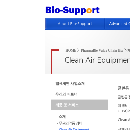
About Bio-Support
Advanced 
회사개요
GMP 기
인사말
제약품질
HOME
PharmaBio Value Chain Biz
회사연혁
품질위험
Clean Air Equipme
회사조직 및 인적자원
GMP 진
GMP 컨설팅 실적
GMP 및
밸류체인 사업소개
특허현황
클린룸 장
우리의 파트너
회사위치
클린룸 장
제품 및 서비스
이 장비
인재채용정보
ULPA
소개
Clean
무균의약품 장비
전체게