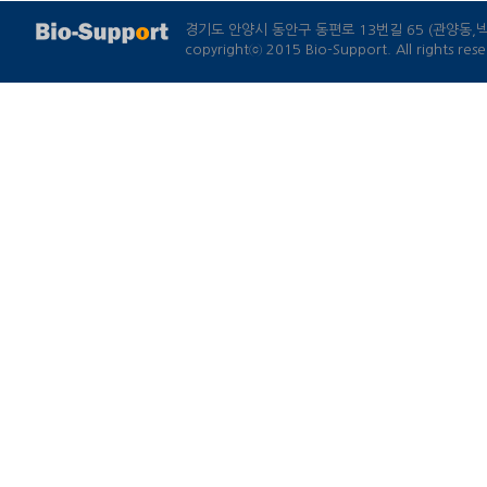
경기도 안양시 동안구 동편로 13번길 65 (관양동
copyrightⓒ 2015 Bio-Support. All rights rese