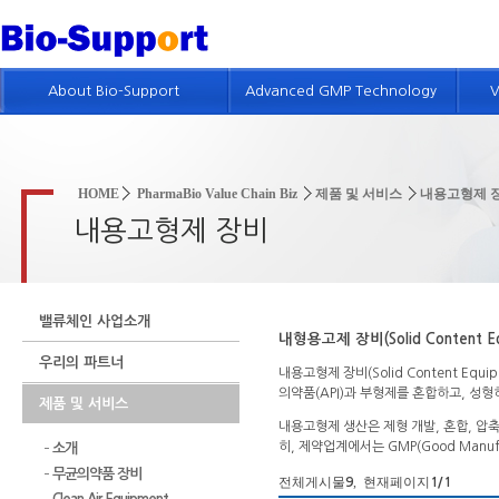
About Bio-Support
Advanced GMP Technology
V
회사개요
GMP 기술소개
인사말
제약품질시스템 컨설팅
HOME
PharmaBio Value Chain Biz
제품 및 서비스
내용고형제 
회사연혁
품질위험경영 컨설팅
내용고형제 장비
회사조직 및 인적자원
GMP 진단
GMP 컨설팅 실적
GMP 및 밸리데이션 교육
밸류체인 사업소개
특허현황
내형용고제 장비(Solid Content Eq
우리의 파트너
회사위치
내용고형제 장비(Solid Content E
의약품(API)과 부형제를 혼합하고, 성
제품 및 서비스
인재채용정보
내용고형제 생산은 제형 개발, 혼합, 압축
히, 제약업계에서는 GMP(Good Manu
소개
무균의약품 장비
전체게시물
, 현재페이지
9
1
/1