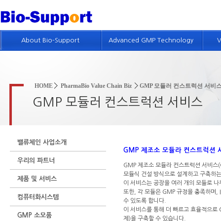
About Bio-Support
Advanced GMP Technology
V
회사개요
GMP 기술소개
인사말
제약품질시스템 컨설팅
HOME
PharmaBio Value Chain Biz
GMP 모듈러 컨스트럭션 서비
회사연혁
품질위험경영 컨설팅
GMP 모듈러 컨스트럭션 서비스
회사조직 및 인적자원
GMP 진단
GMP 컨설팅 실적
GMP 및 밸리데이션 교육
밸류체인 사업소개
특허현황
GMP 제조소
모듈라 컨스트럭션 서비스(G
우리의 파트너
회사위치
GMP 제조소 모듈라 컨스트럭션 서비스(GMP Fa
모듈식 건설 방식으로 설계하고 구축하는
제품 및 서비스
인재채용정보
이 서비스는 공장을 여러 개의 모듈로 나
또한, 각 모듈은 GMP 규정을 충족하며,
컴퓨터화시스템
수 있도록 합니다.
이 서비스를 통해 더 빠르고 효율적으로 
GMP 소모품
제)을 구축할 수 있습니다.