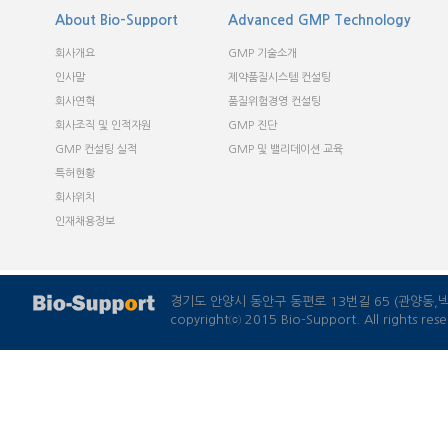
경기도 안양시 동안구 동편로 13번길 65 (관양동
copyrightⓒ 2015 Bio-Support. All rights rese