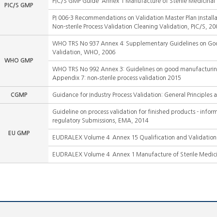
PIC/S GMP Guide Annex 1 Manufacture of Sterile Medicinal 
PIC/S GMP
PI 006-3 Recommendations on Validation Master Plan Installa
Non-sterile Process Validation Cleaning Validation, PIC/S, 20
WHO TRS No 937 Annex 4: Supplementary Guidelines on Goo
Validation, WHO, 2006
WHO GMP
WHO TRS No 992 Annex 3: Guidelines on good manufacturing 
Appendix 7: non‑sterile process validation 2015
CGMP
Guidance for Industry Process Validation: General Principles 
Guideline on process validation for finished products - info
regulatory Submissions, EMA, 2014
EU GMP
EUDRALEX Volume 4 Annex 15 Qualification and Validation
EUDRALEX Volume 4 Annex 1 Manufacture of Sterile Medici