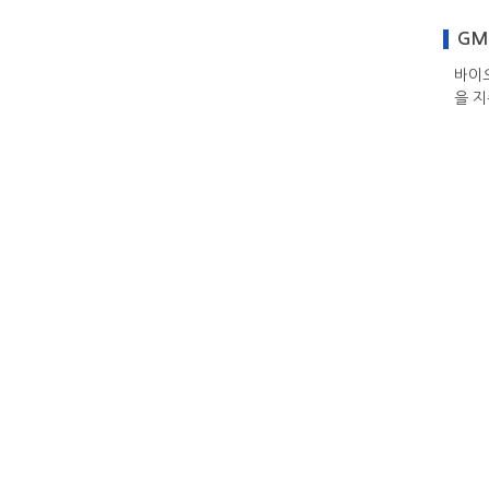
GMP
바이
을 지