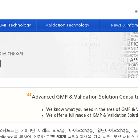
GMP Technology
Validation Technology
News & Infor
술소개
밸리데이션 기술 소개
GMP 뉴스 및 정
시스템 컨설팅
개념설계 기술
BS 뉴스 및 소식
이션 기술 소개
경영 컨설팅
적격성평가 및 밸리데이션 기술
Advanced GMP
개
단
컴퓨터시스템 밸리데이션 기술
 밸리데이션 교육
제약엔지니어링 서비스
측정장비 보유현황
Advanced GMP & Validation Solution Consulti
We know what you need in the area of GMP & Va
We offer a full range of GMP & Validation Soluti
오써포트는 2000년 이래로 의약품, 바이오의약품, 첨단바이오의약품, 동
pliance를 위하여 소중한 고객님에게 밸리데이션을 기술 시험, 분석 서비스