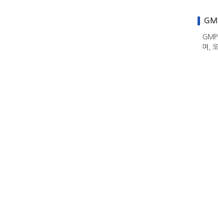
GMP
GM
며, 