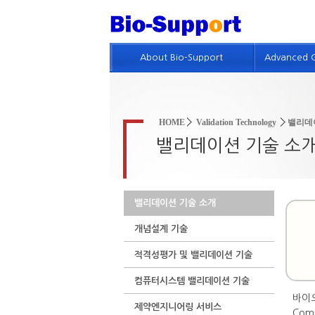
About Bio-Support
Advanced 
회사개요
GMP 기
인사말
제약품질
HOME
Validation Technology
밸리데
회사연혁
품질위험
밸리데이션 기술 소
회사조직 및 인적자원
GMP 진
GMP 컨설팅 실적
GMP 및
밸리데이션 기술 소개
특허현황
개념설계 기술
회사위치
적격성평가 및 밸리데이션 기술
인재채용정보
컴퓨터시스템 밸리데이션 기술
바이
제약엔지니어링 서비스
Com