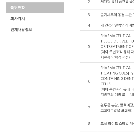
2
제대혈 유래 중간엽 
특허현황
3
줄기세포의 동결 보존 
회사위치
4
개 건성각결막염의 예방
인재채용정보
PHARMACEUTICAL 
TISSUE-DERIVED P
5
OR TREATMENT OF 
(치아 주변조직 유래 
치료용 약학적 조성)
PHARMACEUTICAL 
TREATING OBESITY
CONTAINING DENT
6
CELLS
(치아 주변조직 유래 
지방간의 예방 또는 치
완두콩 분말, 발효미강,
7
코코아분말을 포함하는
8
토탈 라이프 스타일 개