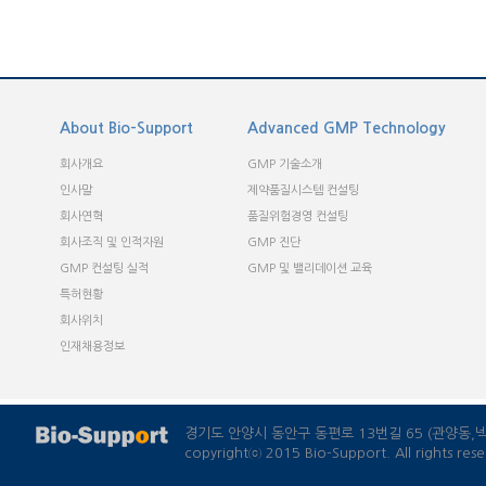
경기도 안양시 동안구 동편로 13번길 65 (관양동
copyrightⓒ 2015 Bio-Support. All rights rese