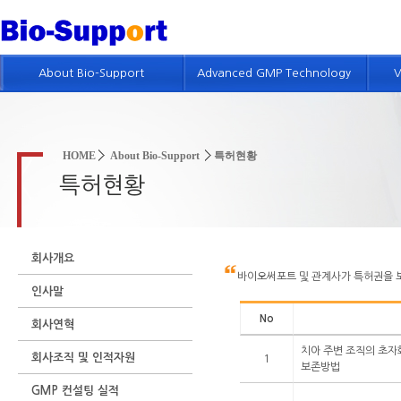
About Bio-Support
Advanced GMP Technology
V
회사개요
GMP 기술소개
인사말
제약품질시스템 컨설팅
HOME
About Bio-Support
특허현황
회사연혁
품질위험경영 컨설팅
특허현황
회사조직 및 인적자원
GMP 진단
GMP 컨설팅 실적
GMP 및 밸리데이션 교육
회사개요
특허현황
바이오써포트 및 관계사가 특허권을 
인사말
회사위치
No
회사연혁
인재채용정보
치아 주변 조직의 초자
회사조직 및 인적자원
1
보존방법
GMP 컨설팅 실적