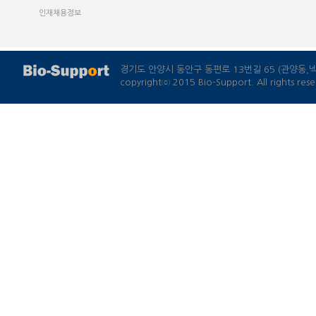
경기도 안양시 동안구 동편로 13번길 65 (관양동
copyrightⓒ 2015 Bio-Support. All rights rese