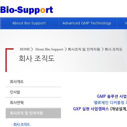
About Bio-Support
Advanced GMP Technology
V
회사개요
GMP 기술소개
인사말
제약품질시스템 컨설팅
HOME
About Bio-Support
회사조직 및 인적자원
회사 조직도
회사연혁
품질위험경영 컨설팅
회사 조직도
회사조직 및 인적자원
GMP 진단
GMP 컨설팅 실적
GMP 및 밸리데이션 교육
회사개요
특허현황
인사말
회사위치
GMP 솔루션 사
회사연혁
밸류체인 디커플링
인재채용정보
GXP 실현 사업캠퍼스
(개념설계, 
회사조직 및 인적자원
회사 조직도