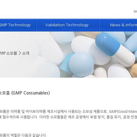
GMP Technology
Validation Technology
News & Infor
술소개
밸리데이션 기술 소개
GMP 뉴스 및 정
시스템 컨설팅
개념설계 기술
BS 뉴스 및 소식
GMP 소모품
소개
경영 컨설팅
적격성평가 및 밸리데이션 기술
Advanced GMP
단
컴퓨터시스템 밸리데이션 기술
 밸리데이션 교육
제약엔지니어링 서비스
측정장비 보유현황
모품 (GMP Consumables)
모품은 의약품 및 바이오의약품 제조시설에서 사용되는 소모성 제품으로, GMP(Good Manufact
해 필수적으로 사용됩니다. 이러한 소모품들은 제조 공정에서 오염 방지, 품질 유지, 공정 안
소모품의 역할은 다음과 같습니다.