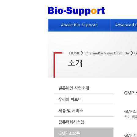
About Bio-Support
Advanced 
회사개요
GMP 기
인사말
제약품질
HOME
PharmaBio Value Chain Biz
회사연혁
품질위험
소개
회사조직 및 인적자원
GMP 진
GMP 컨설팅 실적
GMP 및
밸류체인 사업소개
특허현황
GMP 소
우리의 파트너
회사위치
제품 및 서비스
GMP 소
인재채용정보
하기 위
컴퓨터화시스템
GMP 소모품
GMP 