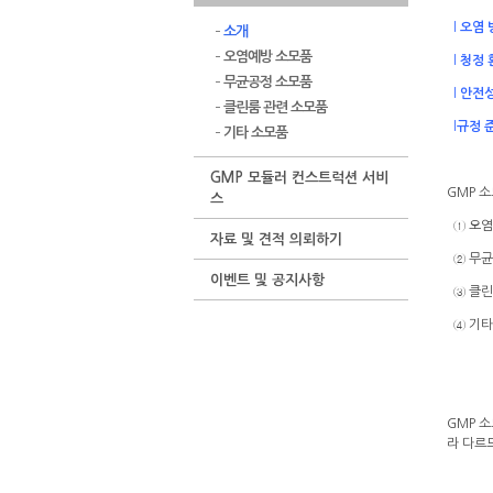
l
오염 
소개
오염예방 소모품
l
청정 
무균공정 소모품
l
안전성
클린룸 관련 소모품
l
규정 
기타 소모품
GMP 모듈러 컨스트럭션 서비
GMP 
스
① 오염예방
자료 및 견적 의뢰하기
② 무균공정
이벤트 및 공지사항
③ 클린룸
④ 기타 
GMP 
라 다르