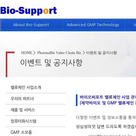
About Bio-Support
Advanced GMP Technology
V
회사개요
GMP 기술소개
인사말
제약품질시스템 컨설팅
HOME
PharmaBio Value Chain Biz
이벤트 및 공지사항
회사연혁
품질위험경영 컨설팅
이벤트 및 공지사항
회사조직 및 인적자원
GMP 진단
GMP 컨설팅 실적
GMP 및 밸리데이션 교육
밸류체인 사업소개
특허현황
바이오써포트 밸류체인 사업 관
우리의 파트너
회사위치
(제약바이오 및 GMP 밸류체인 콜라보레
제품 및 서비스
인재채용정보
다향한 이벤트 및 정보소통을 통하
컴퓨터화시스템
성심성의껏 답변 드리도록 하겠습
GMP 소모품