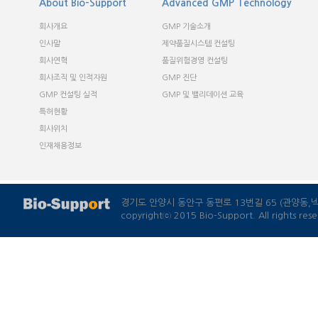
경기도 안양시 동안구 동편로 13번길 65 (관양동
copyrightⓒ 2015 Bio-Support. All rights rese